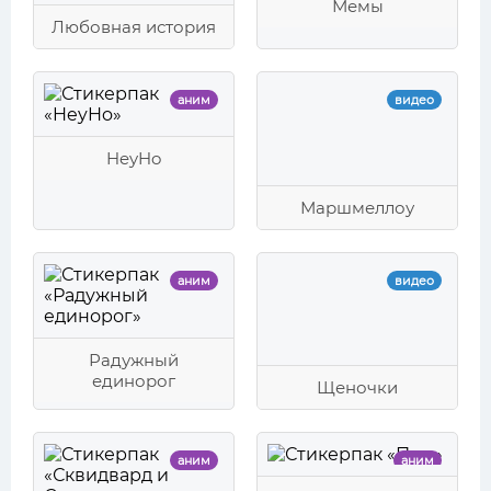
Мемы
Любовная история
аним
видео
HeyHo
Маршмеллоу
аним
видео
Радужный
единорог
Щеночки
аним
аним