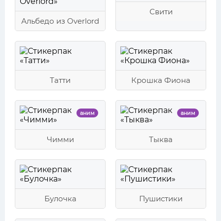
Свити
Альбедо из Overlord
Татти
Крошка Фиона
аним
аним
Чимми
Тыква
Булочка
Пушистики