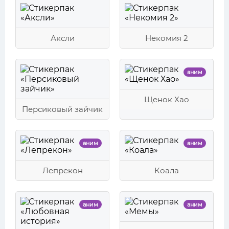
Аксли
Некомия 2
аним
Щенок Хао
Персиковый зайчик
аним
аним
Лепрекон
Коала
аним
аним