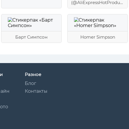
(@AliExpressHotProduct)
Барт Симпсон
Homer Simpson
и
Разное
Блог
зайн
Контакты
Мото