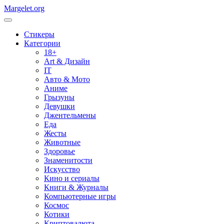
Margelet.org
Стикеры
Категории
18+
Art & Дизайн
IT
Авто & Мото
Аниме
Грызуны
Девушки
Джентельмены
Еда
Жесты
Животные
Здоровье
Знаменитости
Искусство
Кино и сериалы
Книги & Журналы
Компьютерные игры
Космос
Котики
Криптовалюта