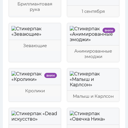
Бриллиантовая
рука
1 сентября
аним
Зевающие
Анимированные
эмоджи
аним
Кролики
Малыш и Карлсон