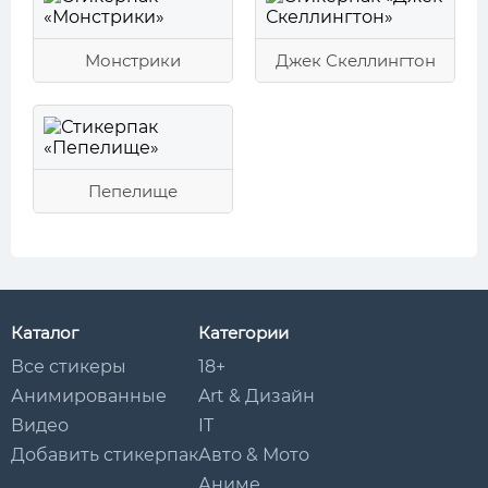
Монстрики
Джек Скеллингтон
Пепелище
Каталог
Категории
Все стикеры
18+
Анимированные
Art & Дизайн
Видео
IT
Добавить стикерпак
Авто & Мото
Аниме