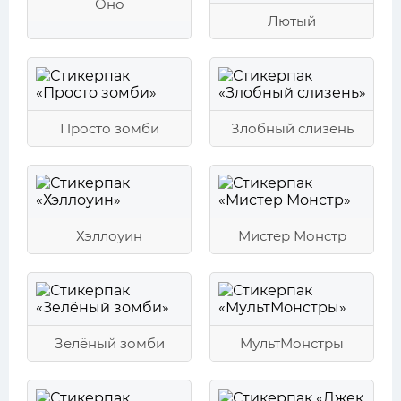
Оно
Лютый
Просто зомби
Злобный слизень
Хэллоуин
Мистер Монстр
Зелёный зомби
МультМонстры