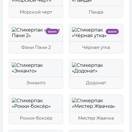
Морской черт
Панда
аним
аним
Фани Пани 2
Чёрная утка
Энканто
Додонат
Рокки-боксёр
Мистер Жвачка