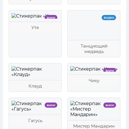
аним
видео
Утя
Танцующий
медведь
аним
Чиху
Клауд
аним
аним
Гагусь
Мистер Мандарин