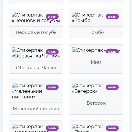
аним
аним
Неоновый голубь
Ромбо
аним
аним
Мим
Обезьянка Чанки
аним
аним
Ветерок
Маленький пингвин
аним
аним