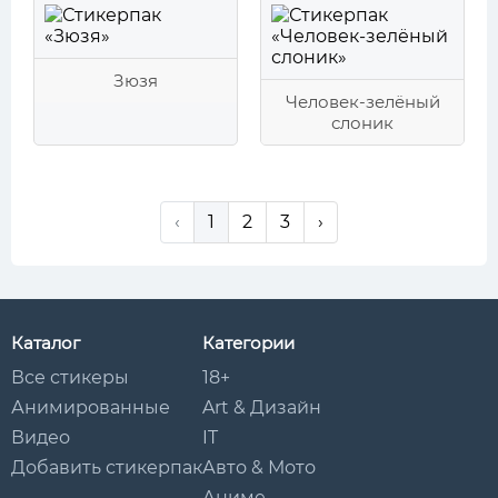
Зюзя
Человек-зелёный
слоник
‹
1
2
3
›
Каталог
Категории
Все стикеры
18+
Анимированные
Art & Дизайн
Видео
IT
Добавить стикерпак
Авто & Мото
Аниме