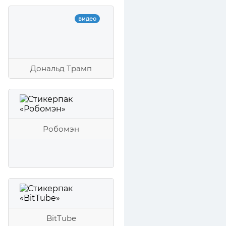
видео
Дональд Трамп
Робомэн
BitTube