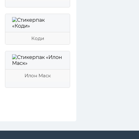
Коди
Илон Маск