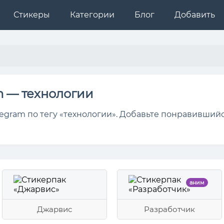
Стикеры
Категории
Блог
Добавить
m — технологии
egram по тегу «технологии». Добавьте понравившийс
аним
Джарвис
Разработчик