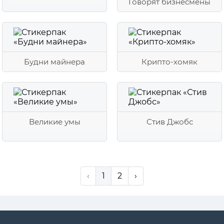
Говорят бизнесмены
Будни майнера
Крипто-хомяк
Великие умы
Стив Джобс
‹
1
2
›