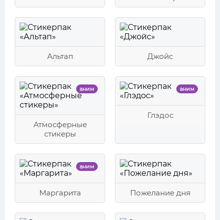
Альтап
Джойс
аним
аним
Глэдос
Атмосферные
стикеры
аним
Маргарита
Пожелание дня