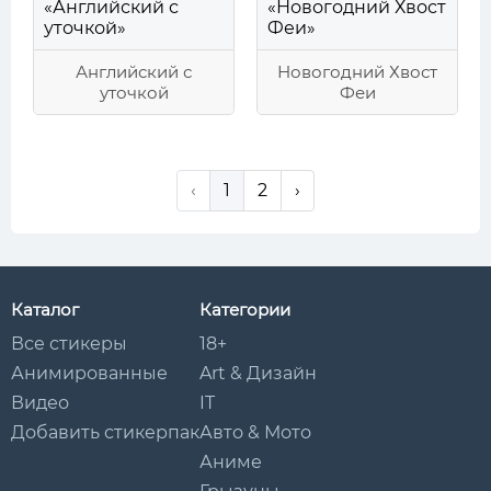
Английский с
Новогодний Хвост
уточкой
Феи
‹
1
2
›
Каталог
Категории
Все стикеры
18+
Анимированные
Art & Дизайн
Видео
IT
Добавить стикерпак
Авто & Мото
Аниме