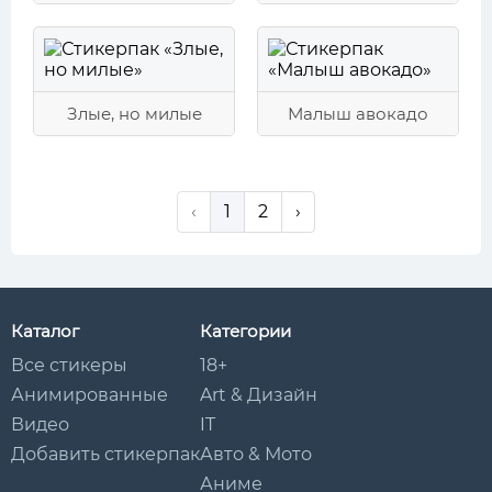
Злые, но милые
Малыш авокадо
‹
1
2
›
Каталог
Категории
Все стикеры
18+
Анимированные
Art & Дизайн
Видео
IT
Добавить стикерпак
Авто & Мото
Аниме