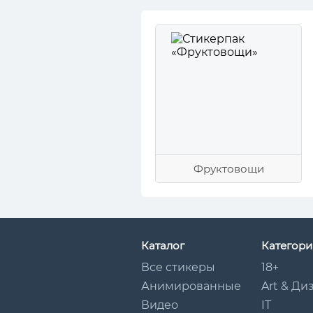
Фруктовощи
Каталог
Категори
Все стикеры
18+
Анимированные
Art & Ди
Видео
IT