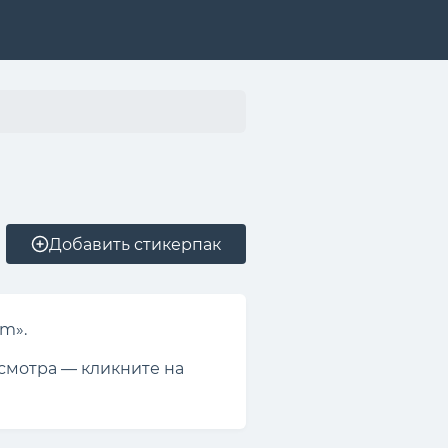
Добавить стикерпак
am».
осмотра — кликните на