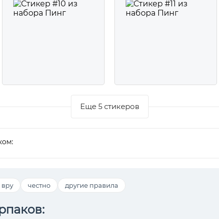
Еще 5 стикеров
ком:
 вру
честно
другие правила
рпаков: