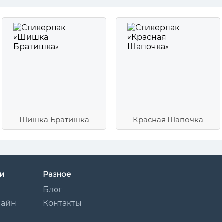
Шишка Братишка
Красная Шапочка
и
Разное
Блог
зайн
Контакты