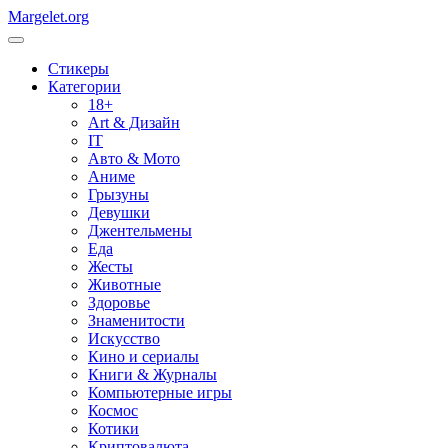
Margelet.org
Стикеры
Категории
18+
Art & Дизайн
IT
Авто & Мото
Аниме
Грызуны
Девушки
Джентельмены
Еда
Жесты
Животные
Здоровье
Знаменитости
Искусство
Кино и сериалы
Книги & Журналы
Компьютерные игры
Космос
Котики
Криптовалюта