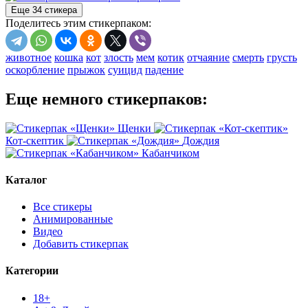
Еще 34 стикера
Поделитесь этим стикерпаком:
животное
кошка
кот
злость
мем
котик
отчаяние
смерть
грусть
оскорбление
прыжок
суицид
падение
Еще немного стикерпаков:
Щенки
Кот-скептик
Дождия
Кабанчиком
Каталог
Все стикеры
Анимированные
Видео
Добавить стикерпак
Категории
18+