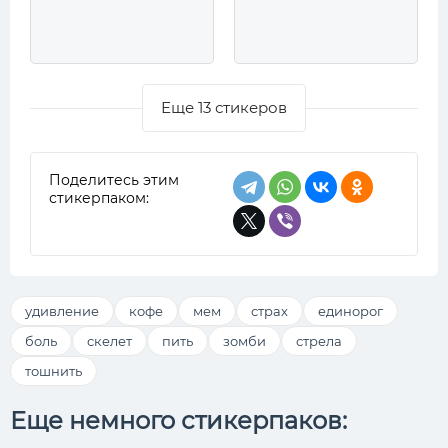
Еще 13 стикеров
Поделитесь этим
стикерпаком:
удивление
кофе
мем
страх
единорог
боль
скелет
пить
зомби
стрела
тошнить
Еще немного стикерпаков: