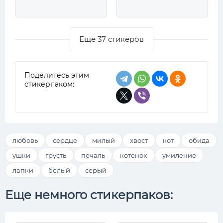
Еще 37 стикеров
Поделитесь этим
стикерпаком:
любовь
сердце
милый
хвост
кот
обида
ушки
грусть
печаль
котенок
умиление
лапки
белый
серый
Еще немного стикерпаков: