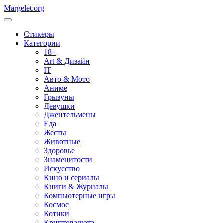
Margelet.org
Стикеры
Категории
18+
Art & Дизайн
IT
Авто & Мото
Аниме
Грызуны
Девушки
Джентельмены
Еда
Жесты
Животные
Здоровье
Знаменитости
Искусство
Кино и сериалы
Книги & Журналы
Компьютерные игры
Космос
Котики
Криптовалюта