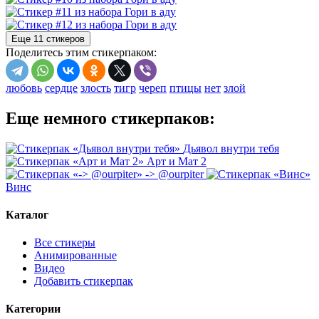
Еще 11 стикеров
Поделитесь этим стикерпаком:
любовь
сердце
злость
тигр
череп
птицы
нет
злой
Еще немного стикерпаков:
Дьявол внутри тебя
Арт и Мат 2
-> @ourpiter
Винс
Каталог
Все стикеры
Анимированные
Видео
Добавить стикерпак
Категории