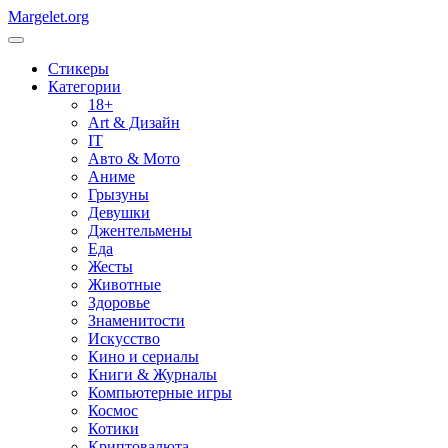
Margelet.org
Стикеры
Категории
18+
Art & Дизайн
IT
Авто & Мото
Аниме
Грызуны
Девушки
Джентельмены
Еда
Жесты
Животные
Здоровье
Знаменитости
Искусство
Кино и сериалы
Книги & Журналы
Компьютерные игры
Космос
Котики
Криптовалюта