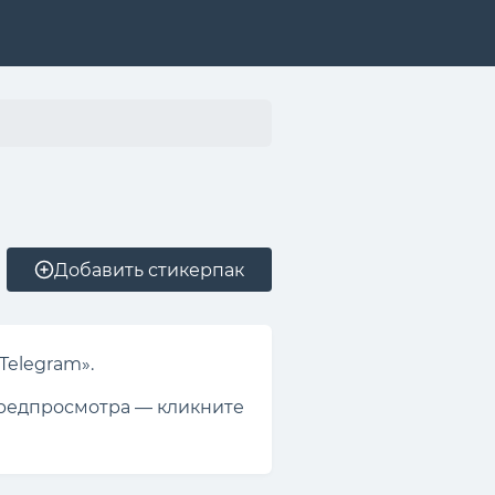
Добавить стикерпак
Telegram».
 предпросмотра — кликните