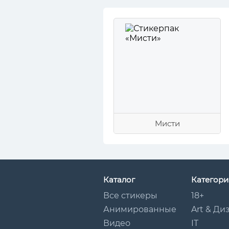
Мисти
Каталог
Категори
Все стикеры
18+
Анимированные
Art & Ди
Видео
IT