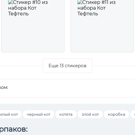
Еще 13 стикеров
ком:
илый кот
черный кот
котята
злой кот
коробка
рпаков: