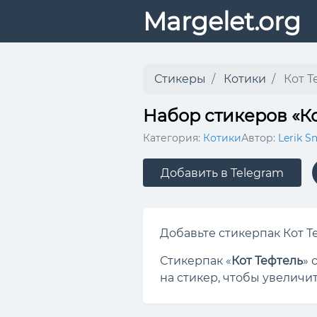
Margelet.org
Стикеры
Котики
Кот Т
Набор стикеров «Ко
Категория:
Котики
Автор:
Lerik S
Добавить в Telegram
Добавьте стикерпак Кот Те
Стикерпак «
Кот Тефтель
» 
на стикер, чтобы увеличит