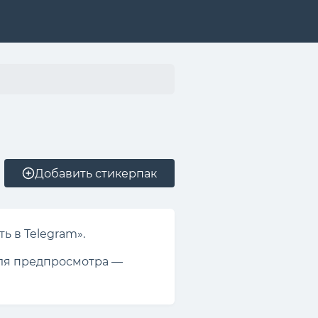
Добавить стикерпак
ь в Telegram».
 для предпросмотра —