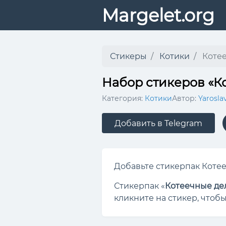
Margelet.org
Стикеры
Котики
Коте
Набор стикеров «К
Категория:
Котики
Автор:
Yarosla
Добавить в Telegram
Добавьте стикерпак Котееч
Стикерпак «
Котеечные де
кликните на стикер, чтобы