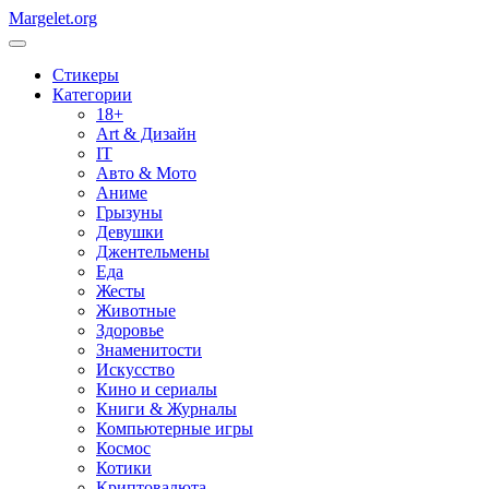
Margelet.org
Стикеры
Категории
18+
Art & Дизайн
IT
Авто & Мото
Аниме
Грызуны
Девушки
Джентельмены
Еда
Жесты
Животные
Здоровье
Знаменитости
Искусство
Кино и сериалы
Книги & Журналы
Компьютерные игры
Космос
Котики
Криптовалюта