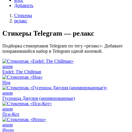
Блог
Добавить
Стикеры
релакс
Стикеры Telegram — релакс
Подборка стикерпаков Telegram по тегу «релакс». Добавьте
понравившийся набор в Telegram одной кнопкой.
аним
Endel: The Chillman
Ноа
аним
Гусеница Джулия (анимированные)
аним
Пси-Кот
аним
Иппи