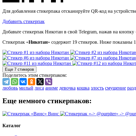
Для добавления стикерпака отсканируйте QR-код на устройстве
Добавить стикерпак
Добавьте стикерпак Никотан в свой Telegram, нажав на кнопку 
Стикерпак «
Никотан
» содержит 19 стикеров. Ниже показаны 1
Еще 7 стикеров
Поделитесь этим стикерпаком:
любовь
милый
лиса
аниме
девочка
кошка
злость
смущение
раз
Еще немного стикерпаков:
Винс
-> @our
Каталог