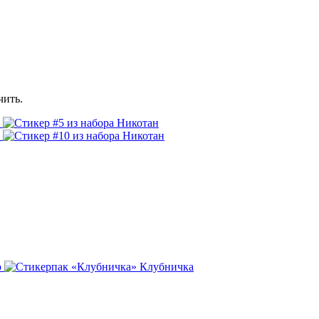
чить.
р
Клубничка