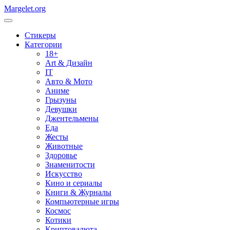
Margelet.org
Стикеры
Категории
18+
Art & Дизайн
IT
Авто & Мото
Аниме
Грызуны
Девушки
Джентельмены
Еда
Жесты
Животные
Здоровье
Знаменитости
Искусство
Кино и сериалы
Книги & Журналы
Компьютерные игры
Космос
Котики
Криптовалюта