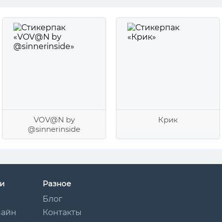
VOV@N by
Крик
@sinnerinside
и
Разное
Блог
зайн
Контакты