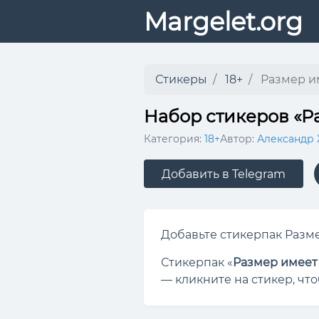
Margelet.org
Стикеры
18+
Размер и
Набор стикеров «Р
Категория:
18+
Автор:
Александр
Добавить в Telegram
Добавьте стикерпак Разме
Стикерпак «
Размер имеет
— кликните на стикер, чт