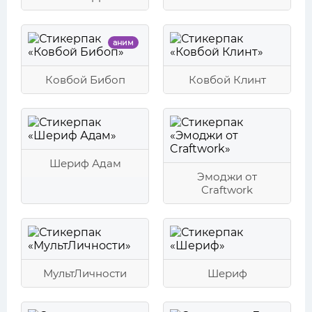
аним
Ковбой Бибоп
Ковбой Клинт
Шериф Адам
Эмоджи от
Craftwork
МультЛичности
Шериф