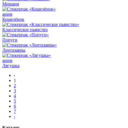
Мишаня
аним
Кошелёнок
Классическое пьянство
Попуги
Лентазавры
аним
Лягушка
‹
1
2
3
4
5
6
7
›
Каталог