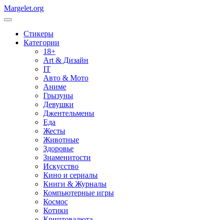
Margelet.org
Стикеры
Категории
18+
Art & Дизайн
IT
Авто & Мото
Аниме
Грызуны
Девушки
Джентельмены
Еда
Жесты
Животные
Здоровье
Знаменитости
Искусство
Кино и сериалы
Книги & Журналы
Компьютерные игры
Космос
Котики
Криптовалюта