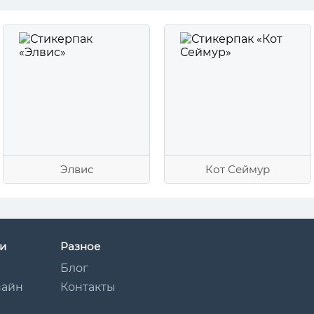
Элвис
Кот Сеймур
и
Разное
Блог
зайн
Контакты