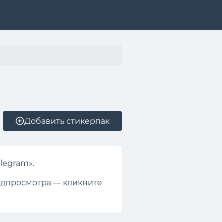
Добавить стикерпак
legram».
редпросмотра — кликните