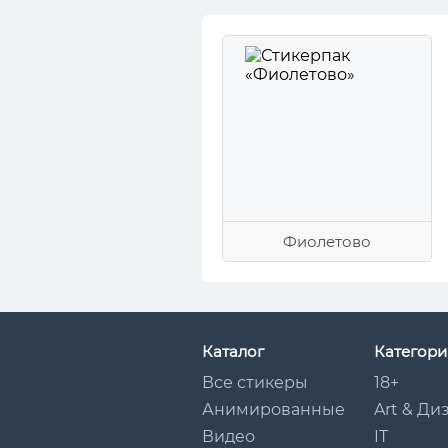
Фиолетово
Каталог
Категори
Все стикеры
18+
Анимированные
Art & Ди
Видео
IT