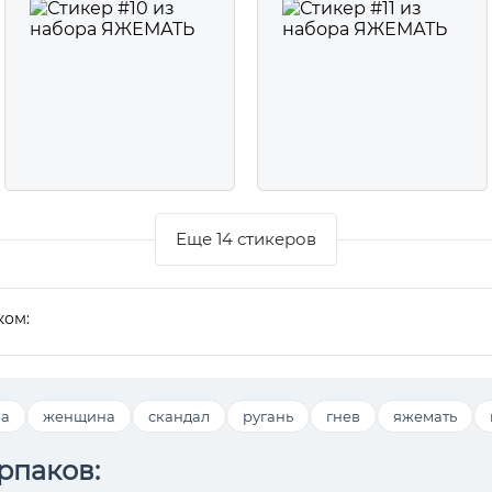
Еще 14 стикеров
ком:
за
женщина
скандал
ругань
гнев
яжемать
рпаков: