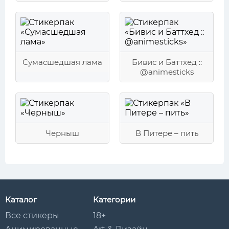
Сумасшедшая лама
Бивис и Баттхед ::
@animesticks
Черныш
В Питере – пить
Каталог
Категории
Все стикеры
18+