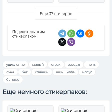
Еще 37 стикеров
Поделитесь этим
стикерпаком:
удивление
милый
страх
звезды
ночь
луна
бег
спящий
шиншилла
испуг
бегство
Еще немного стикерпаков: