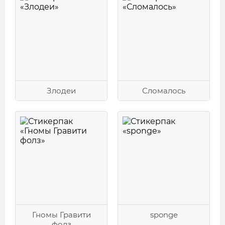
Злодеи
Сломалось
Гномы Гравити
sponge
фолз